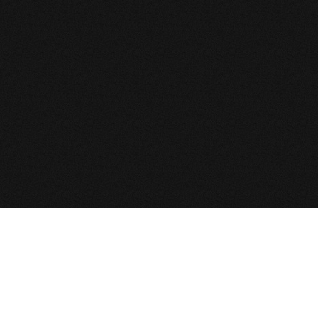
NAVIGATION
NEWS
Permis de conduire cat C et
ACCUEIL
D
FORMATION
Nouveau