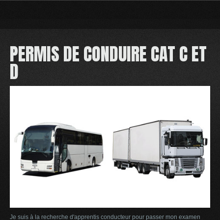
PERMIS
DE
CONDUIRE
CAT
C
ET
D
Je suis à la recherche d'apprentis conducteur pour passer mon examen