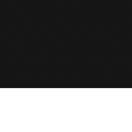
NAVIGATION
NEWS
Permis de conduire cat C et
ACCUEIL
D
FORMATION
Nouveau